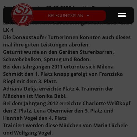
Am Sonntag, den 22.05.2022 fand in Cham der
Bezirks-Cup „Sylvia-Högele-Pokal“ statt.
BELEGUNGSPLAN
Es wurde geturnt in den Leistungsklassen LK 2 / LK3 /
LK 4
Die Donaustaufer Turnerinnen konnten auch dieses
mal ihre guten Leistungen abrufen.
Geturnt wurde an den Geräten Stufenbarren,
Schwebebalken, Sprung und Boden.
Bei den Jahrgängen 2011 erturnte sich Milena
Schmidt den 1. Platz knapp gefolgt von Franziska
Riepl mit dem 3. Platz.
Adriana Delija erreichte Platz 4. Trainerin der
Mädchen ist Monika Babl.
Bei dem Jahrgang 2012 erreichte Charlotte Weißkopf
den 2. Platz, Lena Obermeier den 3. Platz und
Hannah Vogel den 4. Platz
Trainiert werden diese Mädchen von Maria Lächele
und Wolfgang Vogel.