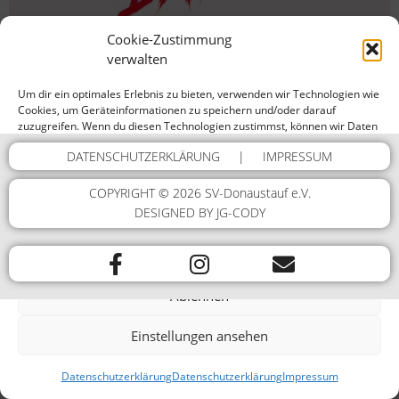
Cookie-Zustimmung
verwalten
Um dir ein optimales Erlebnis zu bieten, verwenden wir Technologien wie
Cookies, um Geräteinformationen zu speichern und/oder darauf
zuzugreifen. Wenn du diesen Technologien zustimmst, können wir Daten
wie das Surfverhalten oder eindeutige IDs auf dieser Website
DATENSCHUTZERKLÄRUNG
|
IMPRESSUM
verarbeiten. Wenn du deine Zustimmung nicht erteilst oder zurückziehst,
können bestimmte Merkmale und Funktionen beeinträchtigt werden.
COPYRIGHT © 2026 SV-Donaustauf e.V.
Dienste verwalten
DESIGNED BY JG-CODY
Akzeptieren
Ablehnen
Einstellungen ansehen
Datenschutzerklärung
Datenschutzerklärung
Impressum