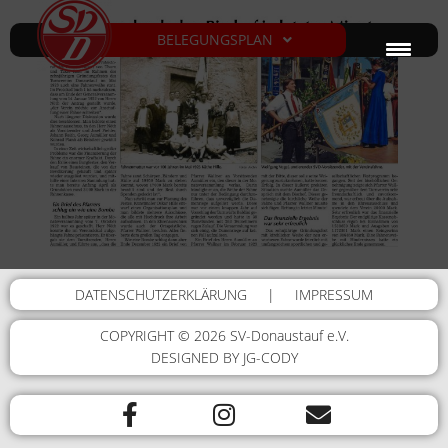
BELEGUNGSPLAN
DATENSCHUTZERKLÄRUNG
|
IMPRESSUM
COPYRIGHT © 2026 SV-Donaustauf e.V.
DESIGNED BY JG-CODY