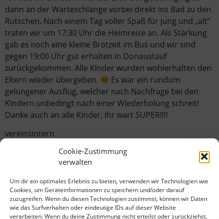
dann an der Warteschlange vorbei direkt ins Bad zu den
Rutschen. Nach einem Tag voller Spaß für jung und „alt“
traten wir um 17:30 Uhr die Heimreise an. Als Stärkung
gab es noch eine kleine Brotzeit im Bus und wir sind
gegen 19:00 Uhr gut erhalten in Donaustauf
zurückgekommen. Alle Kinder wurden wohlerhalten den
Eltern wieder übergeben.
Es war ein rundum
gelungener Ausflug, welcher nach Nachfrage bei den
Kindern unbedingt nach einer Wiederholung schreit!
Danke auch an alle Kinder, ihr wart SUPER!!!!
vereinsintern
Cookie-Zustimmung
verwalten
Um dir ein optimales Erlebnis zu bieten, verwenden wir Technologien wie
Cookies, um Geräteinformationen zu speichern und/oder darauf
zuzugreifen. Wenn du diesen Technologien zustimmst, können wir Daten
wie das Surfverhalten oder eindeutige IDs auf dieser Website
verarbeiten. Wenn du deine Zustimmung nicht erteilst oder zurückziehst,