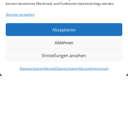
können bestimmte Merkmale und Funktionen beeinträchtigt werden.
Dienste verwalten
Akzeptieren
Ablehnen
Einstellungen ansehen
Datenschutzerklärung
Datenschutzerklärung
Impressum
DATENSCHUTZERKLÄRUNG
|
IMPRESSUM
COPYRIGHT © 2026 SV-Donaustauf e.V.
DESIGNED BY JG-CODY