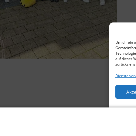
Um dir ein 
Geräteinfor
Technologie
auf dieser 
zurückziehs
Dienste ver
Akze
GHT © 2026 SV-Donaustauf e.V. | DESIGNED BY 