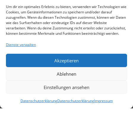
Um dir ein optimales Erlebnis zu bieten, verwenden wir Technologien wie
Cookies, um Geräteinformationen zu speichern und/oder darauf
zuzugreifen. Wenn du diesen Technologien zustimmst, können wir Daten
wie das Surfverhalten oder eindeutige IDs auf dieser Website
verarbeiten. Wenn du deine Zustimmung nicht erteilst oder zurückziehst,
können bestimmte Merkmale und Funktionen beeinträchtigt werden.
Dienste verwalten
Akzeptieren
Ablehnen
Einstellungen ansehen
Datenschutzerklärung
Datenschutzerklärung
Impressum
DATENSCHUTZERKLÄRUNG
|
IMPRESSUM
COPYRIGHT © 2026 SV-Donaustauf e.V.