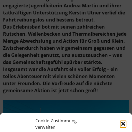
engagierte Jugendleiterin Andrea Martin und ihrer
tatkräftigen Unterstützung Kerstin Utner verlief die
Fahrt reibungslos und bestens betreut.
Das Erlebnisbad bot mit seinen zahlreichen
Rutschen, Wellenbecken und Thermalbereichen jede
Menge Abwechslung und Action für Groß und Klein.
Zwischendurch haben wir gemeinsam gegessen und
die Gelegenheit genutzt, uns auszutauschen – was
das Gemeinschaftsgefühl spürbar stärkte.
Insgesamt war die Ausfahrt ein voller Erfolg – ein
tolles Abenteuer mit vielen schönen Momenten
unter Freunden. Die Vorfreude auf die nächste
gemeinsame Aktion ist jetzt schon groß!
Cookie-Zustimmung
verwalten