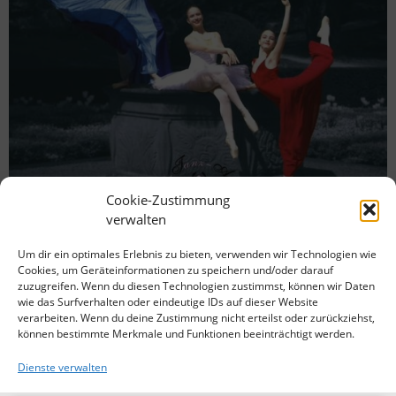
„Ballets de Paris“ mit den Ballettmädchen des SV
Cookie-Zustimmung
verwalten
Donaustauf am 6.7. und 7.7.2024 im Antoniushaus!
vereinsinternOLYMPIADE in Paris, Paris in Regensburg –
Um dir ein optimales Erlebnis zu bieten, verwenden wir Technologien wie
Ballettabend Ballett-Tanz-Akademie Regensburg/SV
Cookies, um Geräteinformationen zu speichern und/oder darauf
Donaustauf Ballett Olympiade in Paris und ein wenig
zuzugreifen. Wenn du diesen Technologien zustimmst, können wir Daten
wie das Surfverhalten oder eindeutige IDs auf dieser Website
Paris im Regensburger Antoniushaus. Die SchülerInnen
verarbeiten. Wenn du deine Zustimmung nicht erteilst oder zurückziehst,
der Ballett-Tanz-Akademie Regensburg unter der Leitung
können bestimmte Merkmale und Funktionen beeinträchtigt werden.
von Ute Steinberger und Sebastiano Bonivento werden
am 6/7. Juli […]
Dienste verwalten